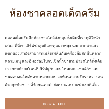
ห้องชาคลอตเต็ดครีม
คลอตเต็ดครีมคือห้องชาสไตล์อังกฤษดั้งเดิมที่เราภูมิใจนำ
เสนอ ที่นี่เราเสิร์ฟชาสุดพิเศษคุณภาพสูง นอกจากชาแล้ว
แขกของเรายังสามารถเพลิดเพลินกับเครื่องดื่มสดชื่นหลาก
หลายเมนู และอิ่มอร่อยไปกับเซ็ตน้ำชายามบ่ายสไตล์ดั้งเดิม
ประกอบด้วยสโคนที่เสิร์ฟคู่กับแยมโฮมเมด แซนด์วิช และ
ขนมอบสดใหม่หลากหลายแบบ สะท้อนความรักระหว่างคน
อังกฤษกับชา – ที่รักจนเคยทำสงครามเพราะชาเลยทีเดียว!
BOOK A TABLE