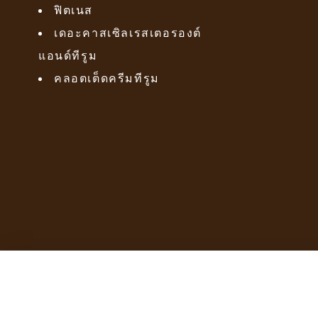
ฟิตเนส
เดอะคาสเซิลเรสเตอรองต์
แอนด์ทีรูม
คลอตเต็ดครีมทีรูม