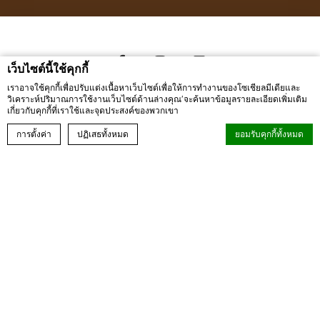
เว็บไซต์นี้ใช้คุกกี้
เราอาจใช้คุกกี้เพื่อปรับแต่งเนื้อหาเว็บไซต์เพื่อให้การทำงานของโซเชียลมีเดียและ
999 Mu Si, Pak Chong District, Nakhon Ratchasima
,
Nakhon
วิเคราะห์ปริมาณการใช้งานเว็บไซต์ด้านล่างคุณ'จะค้นหาข้อมูลรายละเอียดเพิ่มเติม
เกี่ยวกับคุกกี้ที่เราใช้และจุดประสงค์ของพวกเขา
Ratchasima
,
30450
,
Thailand
โทรศัพท์ +66 44 009 999
- แฟกซ์ +66 44 009 990
จองประสบการณ์ของคุณ
การตั้งค่า
ปฏิเสธทั้งหมด
ยอมรับคุกกี้ทั้งหมด
rsvn@thamesvalleykhaoyai.com
;
sales@thamesvalleykhaoyai.com
© Copyright Thames Valley Khao Yai 2026
ประกาศคุกกี้โดย
d-edge Macaron CMP
. การปรับปรุงครั้งล่าสุด: 2024-08-27.
คุกกี้คืออะไร
คุกกี้เป็นข้อมูลที่เป็นข้อความเล็กน้อยซึ่งใช้โดยเว็บไซต์เพื่อเพิ่ม
ประสบการณ์การใช้งานยอมรับคุกกี้ทั้งหมดหรือเลือกหมวดหมู่ที่คุณ
ต้องการอนุญาต
นโยบายคุกกี้
นโยบายความเป็นส่วนตัว และ การใช้คุกกี้
จำเป็น